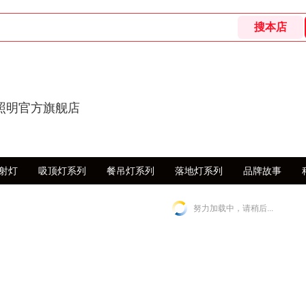
照明官方旗舰店
射灯
吸顶灯系列
餐吊灯系列
落地灯系列
品牌故事
努力加载中，请稍后...